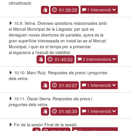
climatització
01:39:35
1 Intervenció
10.9. Veïna. Diverses qüestions relacionades amb
el Mercat Municipal de la Llagosta: per què es
deneguen noves obertures de parades, quina és la
gran superfície interessada en instal·lar-se al Mercat
Municipal, i quin és el temps per a presentar
al·legacions a l'estudi de viabilitat
01:40:52
2 Intervencions
10.10. Marc Ruiz. Respostes als precs i preguntes
dels veïns
01:43:07
1 Intervenció
10.11. Óscar Sierra. Respostes als precs i
preguntes dels veïns
01:45:30
1 Intervenció
Fin de la sesión Final de la sessió